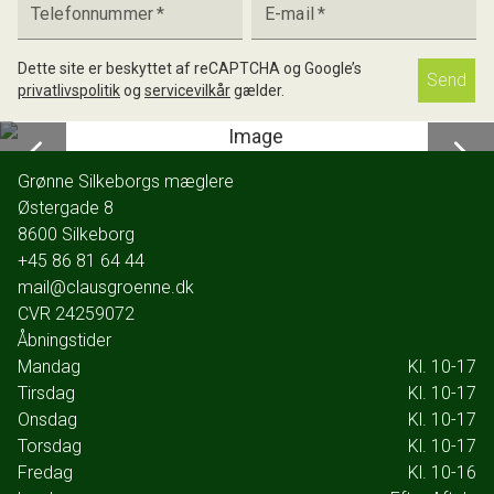
Telefonnummer
*
E-mail
*
Dette site er beskyttet af reCAPTCHA og Google’s
Send
privatlivspolitik
og
servicevilkår
gælder.
Grønne Silkeborgs mæglere
Østergade 8
8600
Silkeborg
+45 86 81 64 44
mail@clausgroenne.dk
CVR
24259072
Åbningstider
Mandag
Kl. 10-17
Tirsdag
Kl. 10-17
Onsdag
Kl. 10-17
Torsdag
Kl. 10-17
Fredag
Kl. 10-16