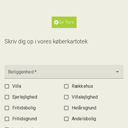
2
Boligareal
189
m
2
Grundareal
903
m
Ejendomstype
Villa
Se flere
5.695.000 kr.
Skriv dig op i vores køberkartotek
Beliggenhed
*
Villa
Rækkehus
Ejerlejlighed
Villalejlighed
Fritidsbolig
Helårsgrund
Fritidsgrund
Andelsbolig