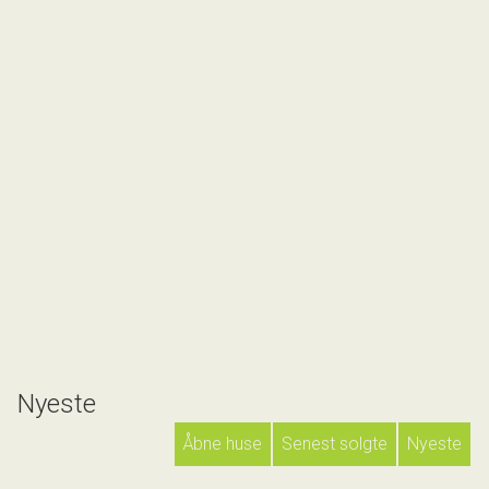
Nyeste
Åbne huse
Senest solgte
Nyeste