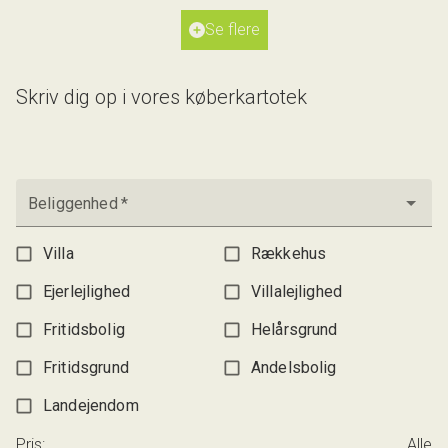
Ejendomstype
Villa
Se flere
5.695.000 kr.
Skriv dig op i vores køberkartotek
Beliggenhed
*
Villa
Rækkehus
Ejerlejlighed
Villalejlighed
Fritidsbolig
Helårsgrund
Fritidsgrund
Andelsbolig
Landejendom
Pris
:
Alle