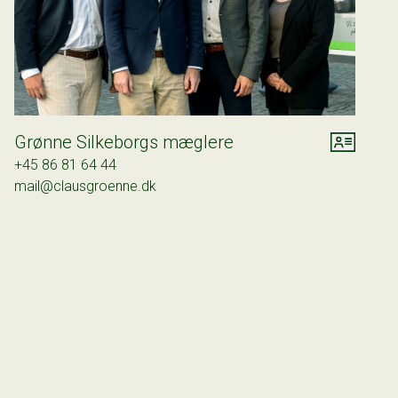
Ikke nok med en fantastisk murermestervilla, så køber du dig også ind på et populært
lokalsamfund oplagt til børnefamilien, der prioriterer trygge og rolige rammer og en
velfungerende dagligdag. Dertil kort afstand til skole og børnehave samt en fantastisk
idrætsforening med mange lokalt engagerede kræfter.
VI FREMHÆVER:
Grønne Silkeborgs mæglere
* Gennemrenoveret villa med tag og vinduer fra år 2015. Hele Huset er omfuget i 2022
+45 86 81 64 44
* Isoleret dobbeltgarage med to elporte
mail@clausgroenne.dk
* Fantastisk beliggenhed med udsigt over åbne marker
* Kort afstand til Silkeborg centrum + motorvejstilkørsel mod Aarhus/Herning
Bolig skal opleves! Kontakt os allerede i dag på 8681 6444 for en fremvisning.