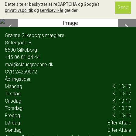
Dette site er beskyttet af reCAPTCHA og Google’s
Send
privatlivspolitik
og
servicevilkår
gælder.
Grønne Silkeborgs mæglere
Østergade 8
8600
Silkeborg
+45 86 81 64 44
mail@clausgroenne.dk
CVR
24259072
Åbningstider
Mandag
Kl. 10-17
Tirsdag
Kl. 10-17
Onsdag
Kl. 10-17
Torsdag
Kl. 10-17
Fredag
Kl. 10-16
Lørdag
Efter Aftale
Søndag
Efter Aftale