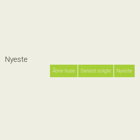
Nyeste
Åbne huse
Senest solgte
Nyeste