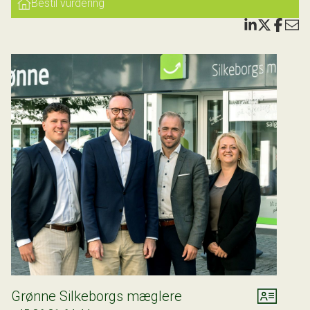
Bestil vurdering
værelse, samt repos, og igen udgang til en stor
udsigtsterrasse - perfekt til forældreafdeling.
Udenfor har du altså de optimale forhold for at nyde den
gode udsigt på husets to terrasser, samt ikke mindst finde
flere gode pladser i haven, hvor der er flere hyggelige
kroge. Fra de gode udearealer har du altså udsigt over
Julsø, Himmelbjerget samt de gamle skibakker, samt skov i
baghaven. Derudover er der i carporten klargjort til
ladestander.
Vi fremhæver:
* Sublim udsigt over Julsø og skøn natur
* Flere skønne terrassemiljøer
* Over 200 etagemeter
Kontakt os allerede i dag for en fremvisning på tlf. 8681
6444 eller på mail@clausgroenne.dk
Grønne Silkeborgs mæglere