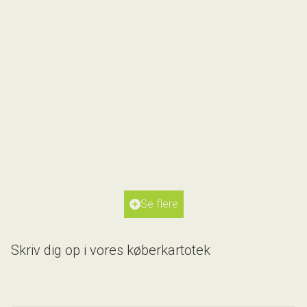
Gubsøtoften 4,
8600 Silkeborg
2
Boligareal
189
m
2
Grundareal
903
m
Ejendomstype
Villa
Se flere
5.695.000 kr.
Skriv dig op i vores køberkartotek