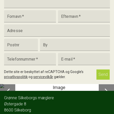
Fornavn
*
Efternavn
*
Adresse
Postnr
By
Telefonnummer
*
E-mail
*
Dette site er beskyttet af reCAPTCHA og Google’s
Send
privatlivspolitik
og
servicevilkår
gælder.
Grønne Silkeborgs mæglere
Østergade 8
8600
Silkeborg