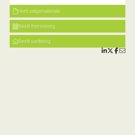
Hent salgsmateriale
der
nyde
Bestil fremvisning
Bestil vurdering