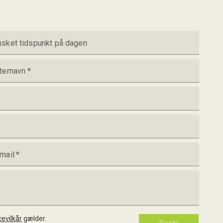
sket tidspunkt på dagen
ternavn
*
mail
*
cevilkår
gælder.