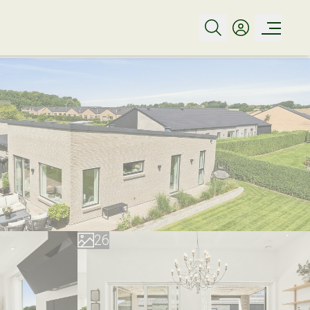
0
1
2
3
0
4
1
5
2
6
3
7
4
8
5
9
6