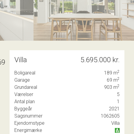
7
8
9
Villa
5.695.000 kr.
69
2
Boligareal
189
m
2
ra
Garage
69
m
2
Grundareal
903
m
Værelser
5
Antal plan
1
Byggeår
2021
mmet
Sagsnummer
1062605
elser
Ejendomstype
Villa
lt
Energimærke