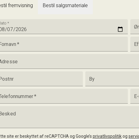
stil fremvisning
Bestil salgsmateriale
Dato
*
Øn
Fornavn
*
Ef
Adresse
Postnr
By
Telefonnummer
*
E-
Besked
tte site er beskyttet af reCAPTCHA og Google’s
privatlivspolitik
og
servi