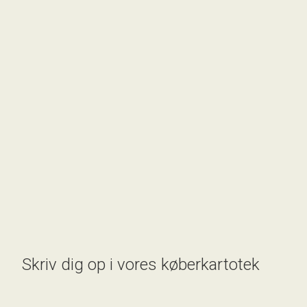
Havrevænget 24,
8600 Silkeborg
2
Boligareal
145
m
2
Grundareal
1.017
m
Ejendomstype
Villa
2.995.000 kr.
Skriv dig op i vores køberkartotek