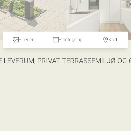
Billeder
Plantegning
Kort
 LEVERUM, PRIVAT TERRASSEMILJØ OG 
etaljerne og de praktiske løsninger. Her får du et stilrent hjem f
privat uderum og en særdeles attraktiv dobbeltgarage, der
lagt op til hygge og samvær med plads til det store spisebord.
samt et skjult viktualierum med god plads. I forlængelse af alru
lt store sofa. Derudover rummer boligen i dag tre gode børnevær
badeværelse. Yderligere finder du et praktisk bryggers med skju