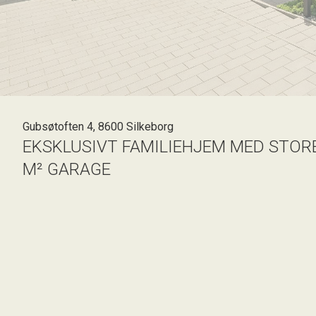
Gubsøtoften 4, 8600 Silkeborg
EKSKLUSIVT FAMILIEHJEM MED STORE
M² GARAGE
Velkommen til en moderne villa, hvor der er kræset for både d
2021 med store opholdsrum, et imponerende køkken-alrum, 
fuldender en bolig med plads til hele familien.
Indenfor byder huset på et stort køkken-alrum, hvor der er 
Køkkenet, som er fra HTH, byder på alt, hvad du skal bruge 
får du en stue med masser af lysindfald og plads til den he
og et badeværelse samt en forældreafdeling med tilhørende 