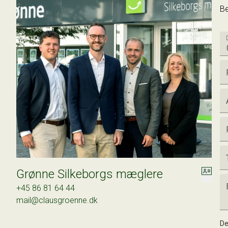
Be
Grønne Silkeborgs mæglere
+45 86 81 64 44
mail@clausgroenne.dk
De