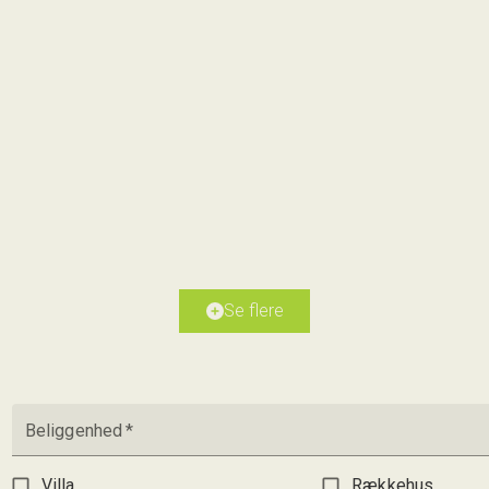
Nissetvej 41, Grauballe
8600 Silkeborg
2
Boligareal
187
m
Grundareal
8.52
ha
Ejendomstype
Landejendom
Se flere
2.595.000 kr.
Beliggenhed
*
Villa
Rækkehus