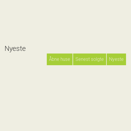
Nyeste
Åbne huse
Senest solgte
Nyeste