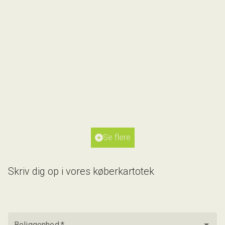
Gubsøtoften 4,
8600 Silkeborg
2
Boligareal
189
m
2
Grundareal
903
m
Ejendomstype
Villa
Se flere
5.695.000 kr.
Skriv dig op i vores køberkartotek
Beliggenhed
*