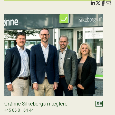
omgivelser. Derudover er der god plads til leg på
græsplænen, mens der slappes af på terrassen i flere
niveauer. Med terrassen placeret perfekt får du fuld
udnyttelse af solen hele dagen.
Vi fremhæver:
* God sydvendt terrasse
* Flere gode rum
* Hus med mange muligheder
* Mulighed for at sætte dit eget præg
* Sund og velholdt bolig - trænger til indvendig modernisering
* 198 etagemeter
Grønne Silkeborgs mæglere
+45 86 81 64 44