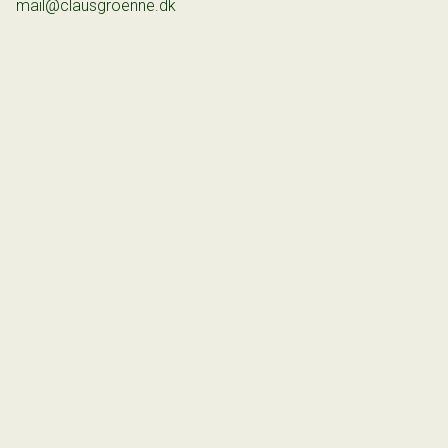
mail@clausgroenne.dk
Kunne dette være noget for dig? Så kontakt os allerede i
dag for en fremvisning på tlf. 8681 6444 eller på
mail@clausgroenne.dk