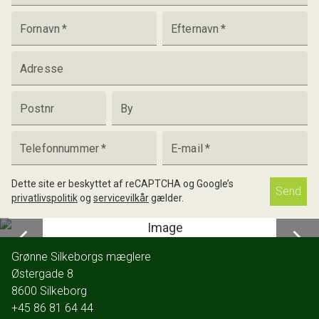
Fornavn
*
Efternavn
*
Adresse
Postnr
By
Telefonnummer
*
E-mail
*
Dette site er beskyttet af reCAPTCHA og Google’s
Send
privatlivspolitik
og
servicevilkår
gælder.
Grønne Silkeborgs mæglere
Østergade 8
8600
Silkeborg
+45 86 81 64 44